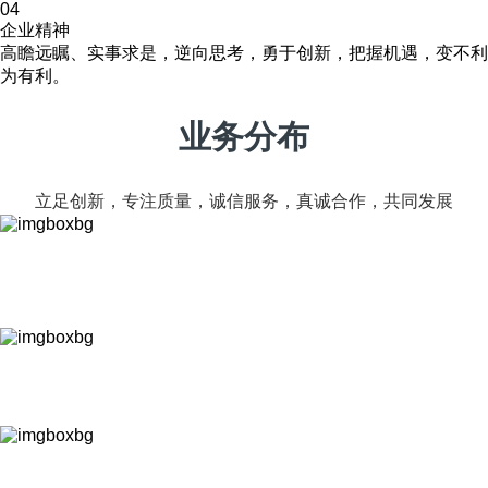
04
企业精神
高瞻远瞩、实事求是，逆向思考，勇于创新，把握机遇，变不利
为有利。
业务分布
立足创新，专注质量，诚信服务，真诚合作，共同发展
或展电子
专业设计及制造高精密度变压器（电感）骨架BOBBIN、CASE
及BASE类产品
玄安电镀
专营五金电子产品表面电镀处理加工
康得力电子