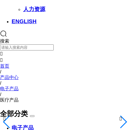
人力资源
ENGLISH
搜索


首页
/
产品中心
/
电子产品
/
医疗产品
全部分类
Toggle


navigation
电子产品