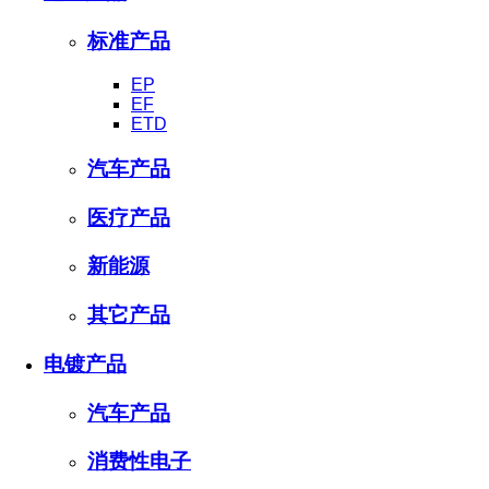
标准产品
EP
EF
ETD
汽车产品
医疗产品
新能源
其它产品
电镀产品
汽车产品
消费性电子