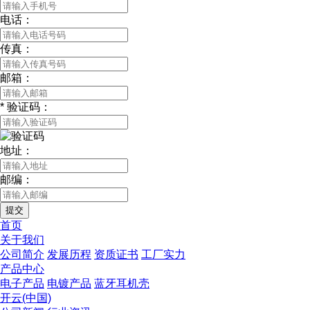
电话：
传真：
邮箱：
*
验证码：
地址：
邮编：
提交
首页
关于我们
公司简介
发展历程
资质证书
工厂实力
产品中心
电子产品
电镀产品
蓝牙耳机壳
开云(中国)