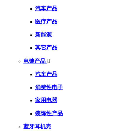
汽车产品
医疗产品
新能源
其它产品
电镀产品

汽车产品
消费性电子
家用电器
装饰性产品
蓝牙耳机壳