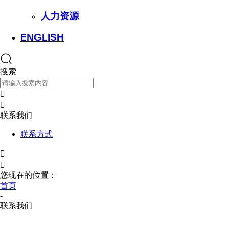
人力资源
ENGLISH
搜索


联系我们
联系方式


您现在的位置：
首页
-
联系我们
开云网页版登录入口