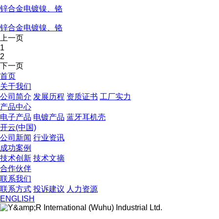
锌合金电镀镍、铬
锌合金电镀镍、铬
上一页
1
2
下一页
首页
关于我们
公司简介
发展历程
资质证书
工厂实力
产品中心
电子产品
电镀产品
蓝牙耳机壳
开云(中国)
公司新闻
行业资讯
成功案例
技术创新
技术文摘
合作伙伴
联系我们
联系方式
投诉建议
人力资源
ENGLISH