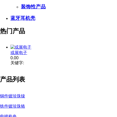
装饰性产品
蓝牙耳机壳
热门产品
或展电子
0.00
关键字
:
产品列表
铜件镀珍珠镍
铁件镀珍珠铬
电镀枪色