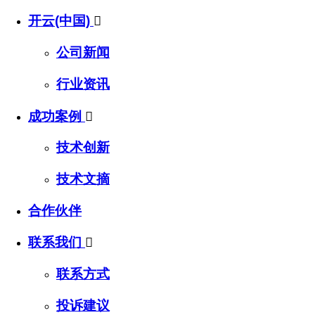
开云(中国)

公司新闻
行业资讯
成功案例

技术创新
技术文摘
合作伙伴
联系我们

联系方式
投诉建议