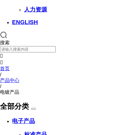
人力资源
ENGLISH
搜索


首页
/
产品中心
/
电镀产品
全部分类
Toggle
navigation
电子产品
标准产品