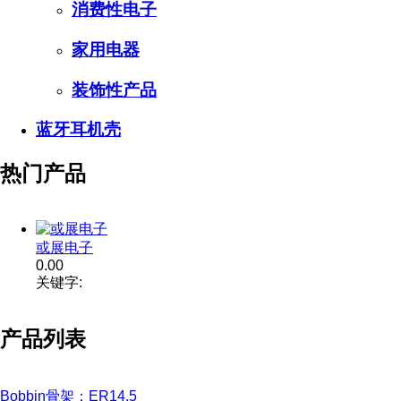
消费性电子
家用电器
装饰性产品
蓝牙耳机壳
热门产品
或展电子
0.00
关键字
:
产品列表
Bobbin骨架：ER14.5