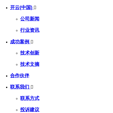
开云(中国)

公司新闻
行业资讯
成功案例

技术创新
技术文摘
合作伙伴
联系我们

联系方式
投诉建议