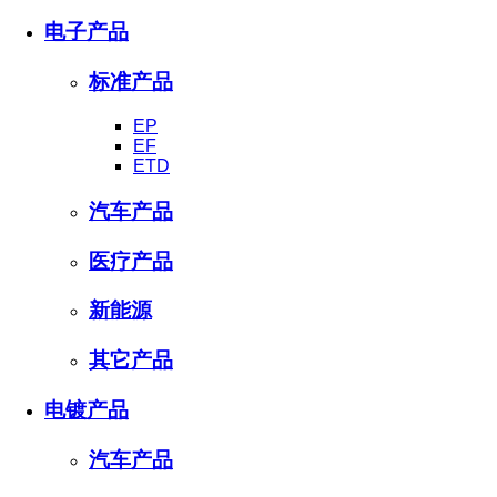
navigation
电子产品
标准产品
EP
EF
ETD
汽车产品
医疗产品
新能源
其它产品
电镀产品
汽车产品